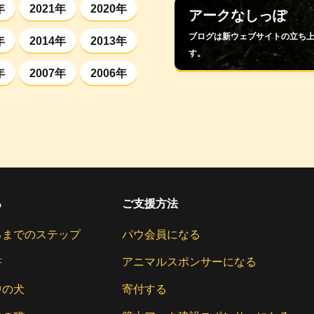
年
2021年
2020年
アークなしっぽ
ブログは新ウェブサイトの立ち
年
2014年
2013年
す。
年
2007年
2006年
る
ご支援方法
るまでのステップ
パウ会員になる
書
アニマルスポンサーになる
中の犬
寄付する