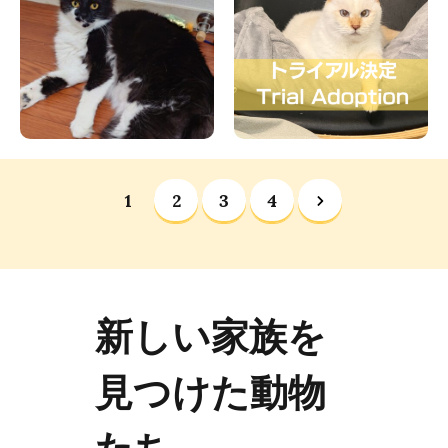
1
2
3
4
新しい家族を
見つけた動物