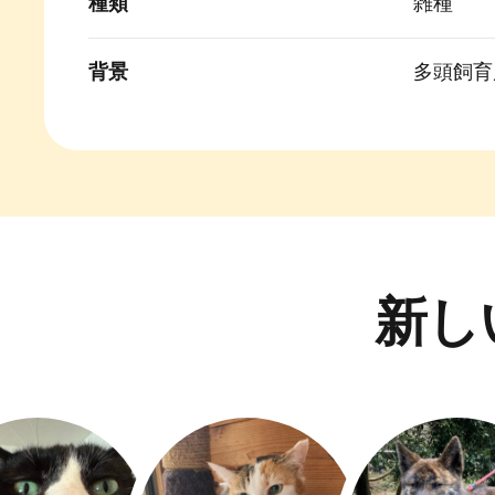
種類
雑種
背景
多頭飼育
新し