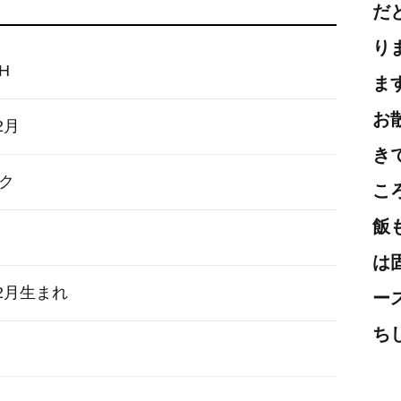
だ
り
HH
ま
お
2月
き
ク
こ
飯
は
12月生まれ
ー
ち