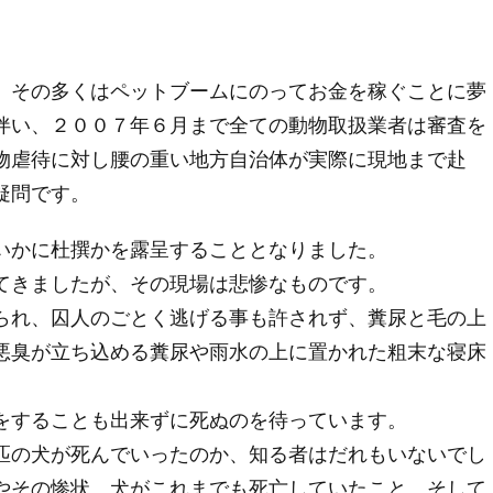
、その多くはペットブームにのってお金を稼ぐことに夢
伴い、２００７年６月まで全ての動物取扱業者は審査を
物虐待に対し腰の重い地方自治体が実際に現地まで赴
疑問です。
いかに杜撰かを露呈することとなりました。
てきましたが、その現場は悲惨なものです。
られ、囚人のごとく逃げる事も許されず、糞尿と毛の上
悪臭が立ち込める糞尿や雨水の上に置かれた粗末な寝床
をすることも出来ずに死ぬのを待っています。
匹の犬が死んでいったのか、知る者はだれもいないでし
やその惨状、犬がこれまでも死亡していたこと、そして