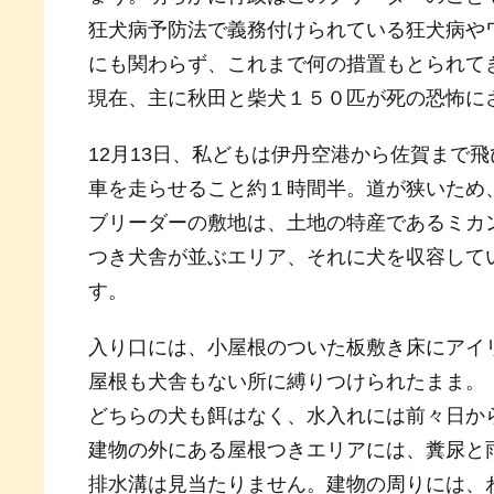
狂犬病予防法で義務付けられている狂犬病や
にも関わらず、これまで何の措置もとられて
現在、主に秋田と柴犬１５０匹が死の恐怖に
12月13日、私どもは伊丹空港から佐賀まで
車を走らせること約１時間半。道が狭いため
ブリーダーの敷地は、土地の特産であるミカ
つき犬舎が並ぶエリア、それに犬を収容して
す。
入り口には、小屋根のついた板敷き床にアイ
屋根も犬舎もない所に縛りつけられたまま。
どちらの犬も餌はなく、水入れには前々日か
建物の外にある屋根つきエリアには、糞尿と
排水溝は見当たりません。建物の周りには、