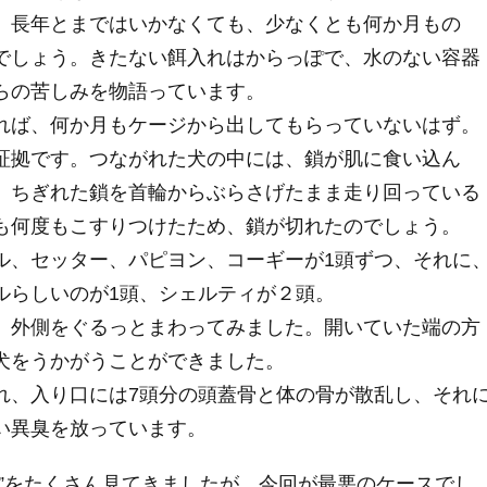
、長年とまではいかなくても、少なくとも何か月もの
でしょう。きたない餌入れはからっぽで、水のない容器
らの苦しみを物語っています。
れば、何か月もケージから出してもらっていないはず。
証拠です。つながれた犬の中には、鎖が肌に食い込ん
。ちぎれた鎖を首輪からぶらさげたまま走り回っている
も何度もこすりつけたため、鎖が切れたのでしょう。
ル、セッター、パピヨン、コーギーが1頭ずつ、それに
ルらしいのが1頭、シェルティが２頭。
、外側をぐるっとまわってみました。開いていた端の方
犬をうかがうことができました。
れ、入り口には7頭分の頭蓋骨と体の骨が散乱し、それ
い異臭を放っています。
”をたくさん見てきましたが、今回が最悪のケースでし