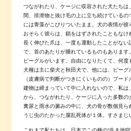
つながれたり、ケージに収容された犬たちは
間、排泄物と抜け毛の上に立ち続けているの
には青藻がこびりついたまま。犬の表情が彼
おそらく彼らは、鎖をはずされたこともなけ
長く伸びた爪は、一度も運動したことがない
で、首のあたりが腫れているものもあります
ビーグルがいます。自由になりたくて、何度
犬種は主に柴犬と秋田犬で、他には、ビーグ
（皮膚病で判断がつきにくいものの）プード
建物は締まっていて中に入れないので、私は
から、つながれたり、ケージに入った多数の
糞尿と雨水の澱みの中に、犬の骨が数個見ら
うじ虫のたかった腐乱死体が１体。すさまじ
これまで私たちは、日本でこの種の“生き地獄