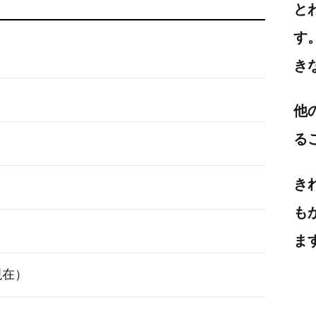
と
す
き
他
る
き
も
ま
月現在）