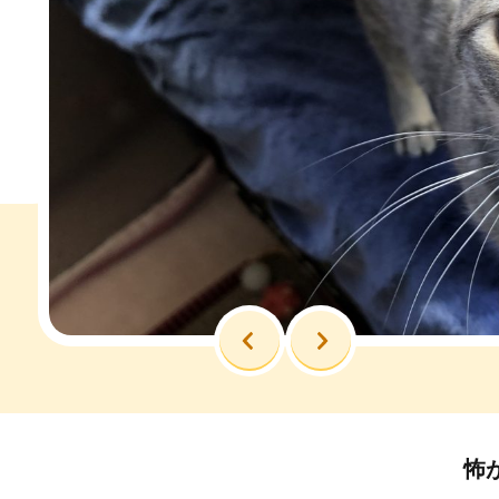
前へ
次へ
怖