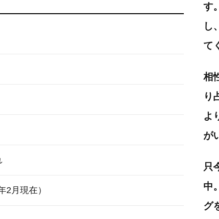
す
し
て
相
り
よ
が
れ
只
中
19年2月現在）
グ