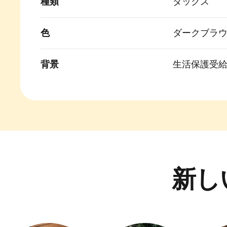
種類
ダックス
色
ダークブラ
背景
生活保護受
新し