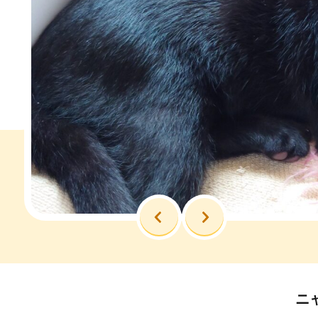
前へ
次へ
ニ