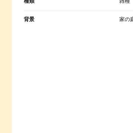
種類
雑種
背景
家の