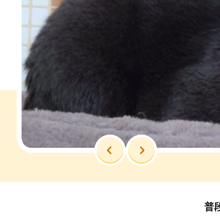
前へ
次へ
普