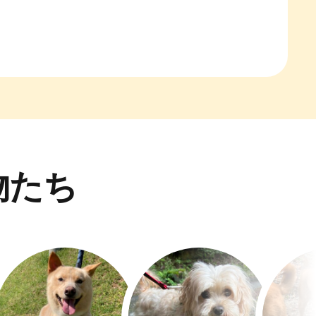
。
物たち