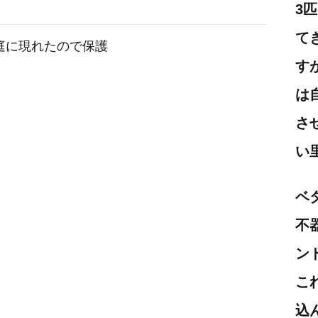
3
て
庭に現れたので保護
す
は
さ
い
ベ
不
ン
こ
込