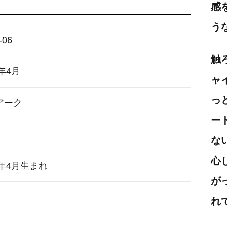
感
う
-06
触
6年4月
ャ
っ
アーク
ー
な
心
4年4月生まれ
が
れ