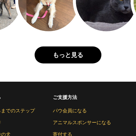
もっと見る
る
ご支援方法
るまでのステップ
パウ会員になる
書
アニマルスポンサーになる
中の犬
寄付する