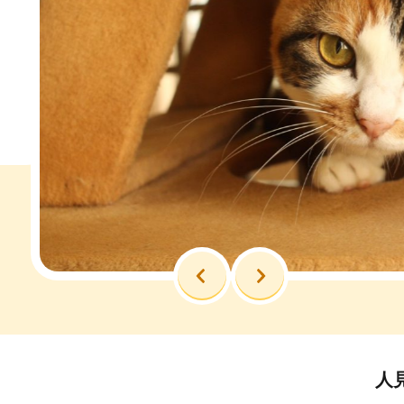
前へ
次へ
人