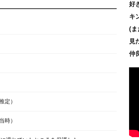
好
キ
(
見
仲
（推定）
4月当時）