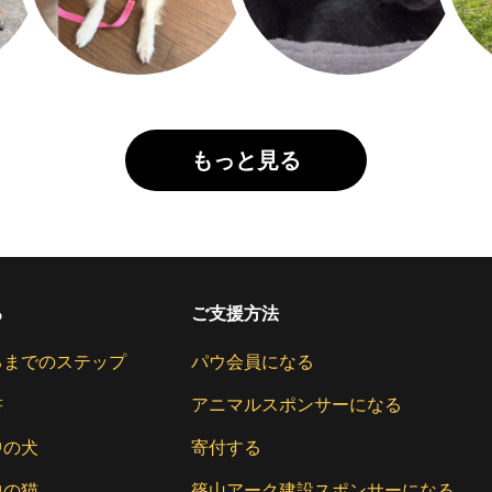
もっと見る
る
ご支援方法
るまでのステップ
パウ会員になる
書
アニマルスポンサーになる
中の犬
寄付する
中の猫
篠山アーク建設スポンサーになる