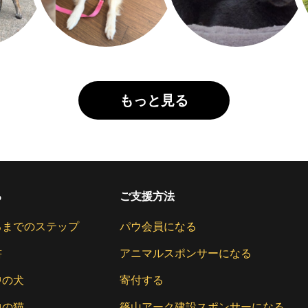
もっと見る
る
ご支援方法
るまでのステップ
パウ会員になる
書
アニマルスポンサーになる
中の犬
寄付する
中の猫
篠山アーク建設スポンサーになる