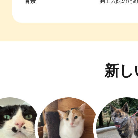
背景
飼主入院のた
新し