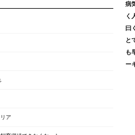
病
く
曰
と
も
ー
れ
テリア