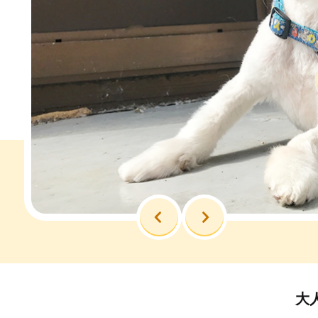
前へ
次へ
大