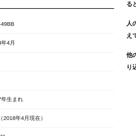
る
人
-49BB
え
18年4月
他
り
07年生まれ
g（2018年4月現在）