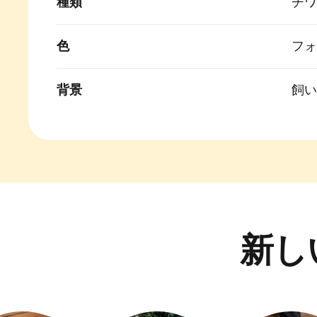
種類
チワ
色
フォ
背景
飼い
新し