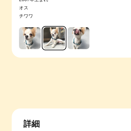
オス
チワワ
詳細