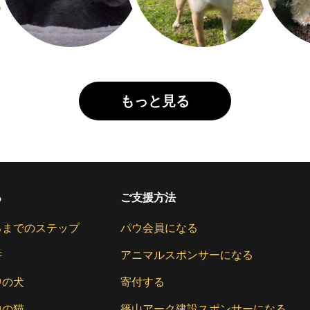
もっと見る
る
ご支援方法
るまでのステップ
パウ会員になる
書
アニマルスポンサーになる
中の犬
寄付する
中の猫
篠山アーク建設スポンサーになる