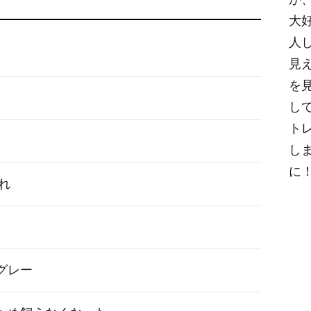
大
人
見
を
し
ト
し
に
まれ
グレー