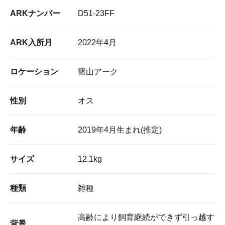
ARKナンバー
D51-23FF
ARK入所月
2022年4月
ロケーション
篠山アーク
性別
オス
年齢
2019年4月生まれ(推定)
サイズ
12.1kg
種類
雑種
高齢により飼育継続ができず引っ越す
背景