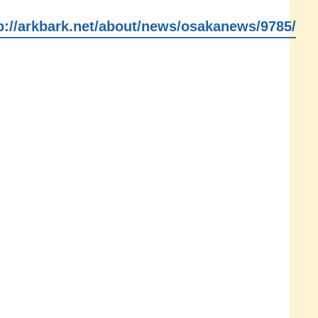
p://arkbark.net/about/news/osakanews/9785/