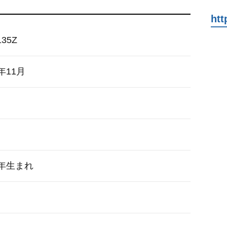
htt
135Z
6年11月
4年生まれ