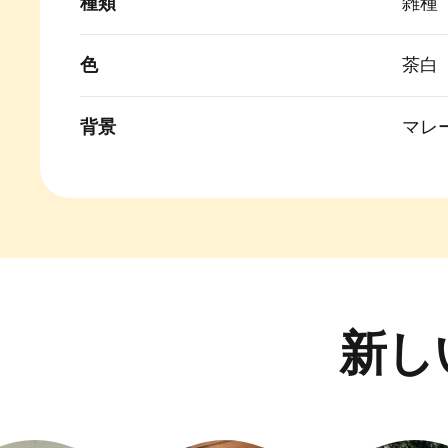
種類
雑種
色
茶白
背景
マレ
新し