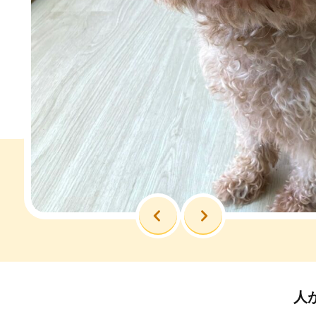
前へ
次へ
人