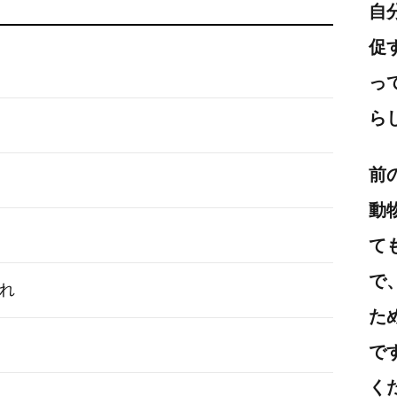
自
促
っ
ら
前
動
て
で
まれ
た
で
く