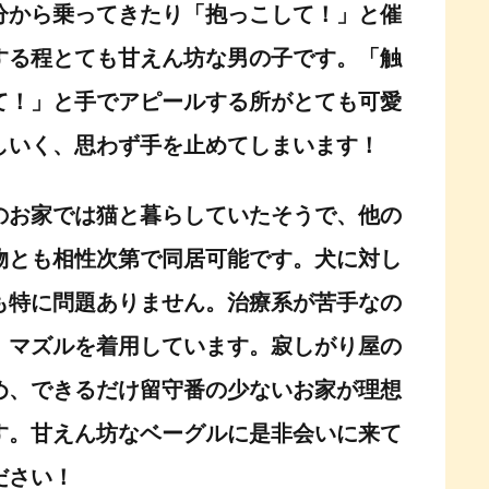
分から乗ってきたり「抱っこして！」と催
する程とても甘えん坊な男の子です。「触
て！」と手でアピールする所がとても可愛
しいく、思わず手を止めてしまいます！
のお家では猫と暮らしていたそうで、他の
物とも相性次第で同居可能です。犬に対し
も特に問題ありません。
治療系が苦手なの
、マズルを着用しています。
寂しがり屋の
め、できるだけ留守番の少ないお家が理想
す。甘えん坊なベーグルに是非会いに来て
ださい！