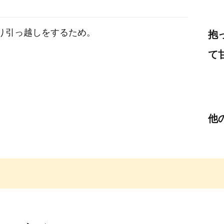
り引っ越しをするため。
抱
て
他