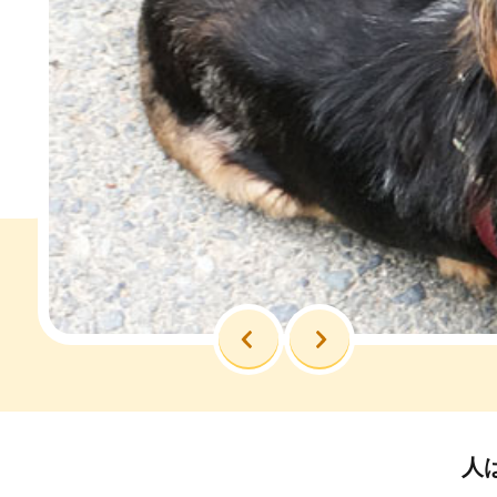
前へ
次へ
人