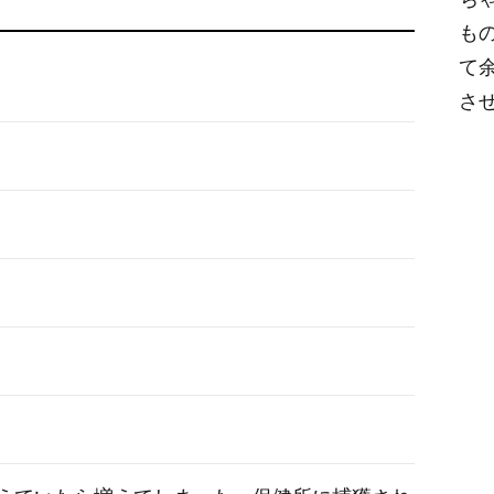
も
て
さ