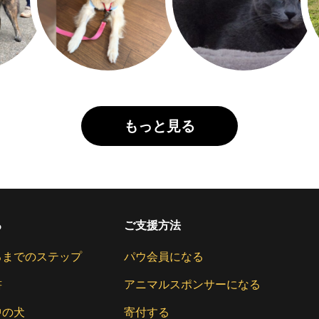
もっと見る
る
ご支援方法
るまでのステップ
パウ会員になる
書
アニマルスポンサーになる
中の犬
寄付する