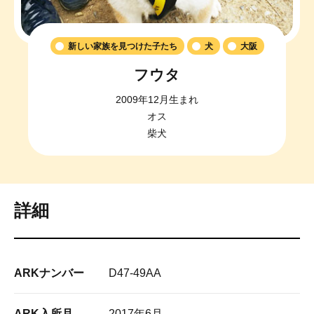
新しい家族を見つけた子たち
犬
大阪
フウタ
2009年12月生まれ
オス
柴犬
詳細
ARKナンバー
D47-49AA
ARK入所月
2017年6月