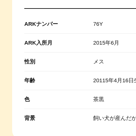
ARKナンバー
76Y
ARK入所月
2015年6月
性別
メス
年齢
20115年4月16
色
茶黒
背景
飼い犬が産んだ