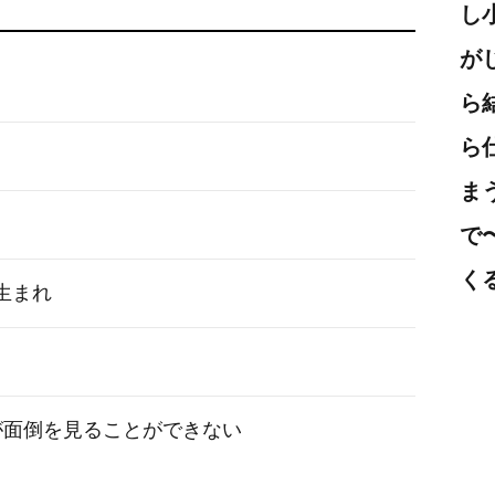
し
が
ら
ら
ま
で
く
日生まれ
が面倒を見ることができない