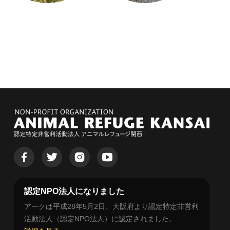
認定NPO法人になりました
アークは平成28年5月2日、大阪府より認定特定非営利
活動法人（認定NPO法人）に認定されました。