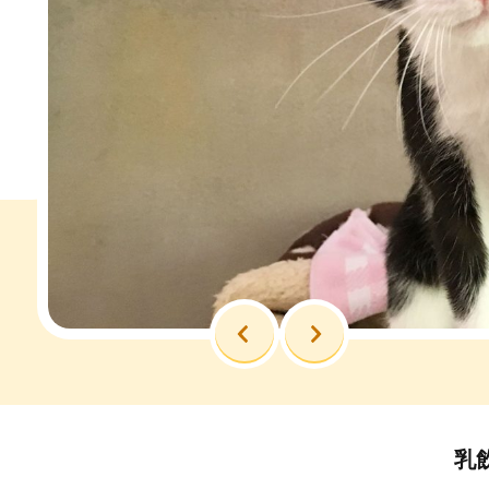
前へ
次へ
乳