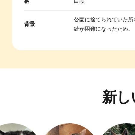
柄
白黒
公園に捨てられていた所
背景
続が困難になったため。
新し