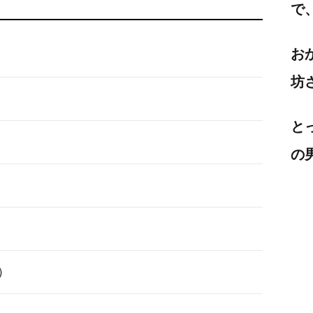
で
お
坊
と
の
在）