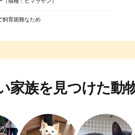
ー（猫種：ヒマラヤン）
で飼育困難なため
い家族を見つけた動