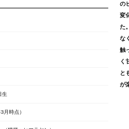
の
変
た
な
触
く
と
が
日生
8年3月時点）