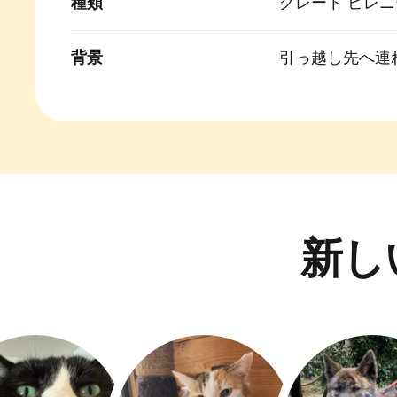
種類
グレート ピレ
背景
引っ越し先へ連
新し