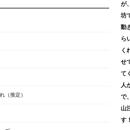
が
坊
動
ら
く
せ
て
人
生まれ（推定）
で
山
す