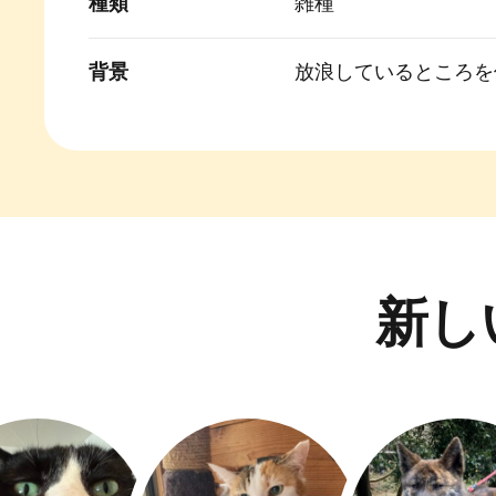
種類
雑種
背景
放浪しているところを
新し