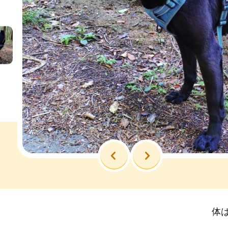
前へ
次へ
体