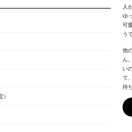
人
ゆ
可
う
他
ん
い
て
待
定）