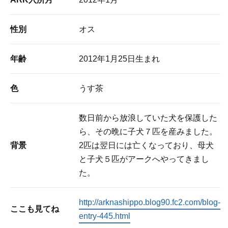
性別
オス
年齢
2012年1月25日生まれ
色
うす茶
数日前から放浪していた犬を保護した
ら、その晩に子犬７匹を産みました。
背景
2匹は翌日には亡くなっており、母犬
と子犬５匹がアークへやってきまし
た。
http://arknashippo.blog90.fc2.com/blog-
ここも見てね
entry-445.html