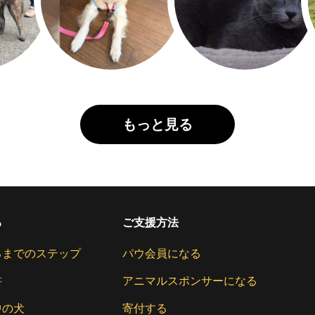
もっと見る
る
ご支援方法
るまでのステップ
パウ会員になる
書
アニマルスポンサーになる
中の犬
寄付する