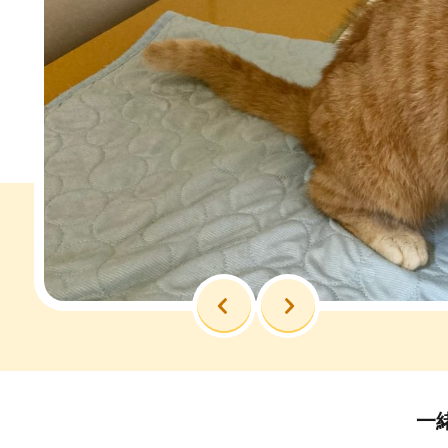
前へ
次へ
一