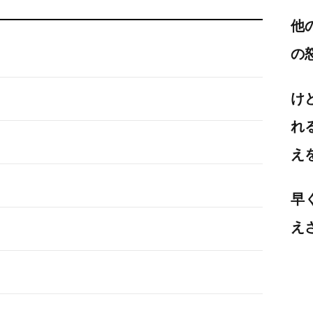
他
の
け
れ
え
早
え