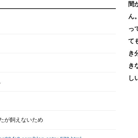
間
ん
っ
て
き
き
し
れ
たが飼えないため