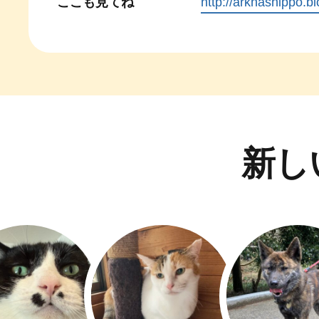
ここも見てね
http://arknashippo.b
新し