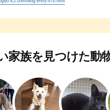
log90.fc2.com/blog-entry-570.html
い家族を見つけた動