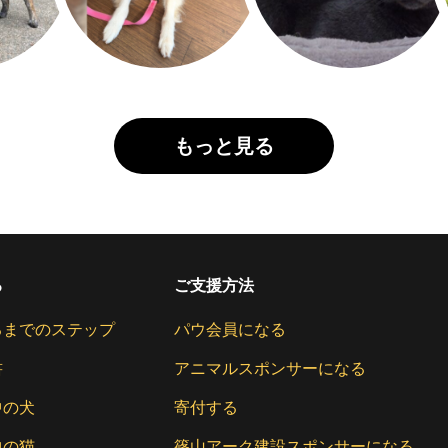
もっと見る
る
ご支援方法
るまでのステップ
パウ会員になる
書
アニマルスポンサーになる
中の犬
寄付する
中の猫
篠山アーク建設スポンサーになる