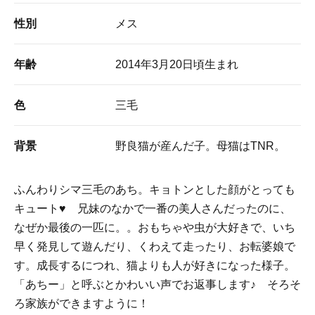
性別
メス
年齢
2014年3月20日頃生まれ
色
三毛
背景
野良猫が産んだ子。母猫はTNR。
ふんわりシマ三毛のあち。キョトンとした顔がとっても
キュート♥ 兄妹のなかで一番の美人さんだったのに、
なぜか最後の一匹に。。おもちゃや虫が大好きで、いち
早く発見して遊んだり、くわえて走ったり、お転婆娘で
す。成長するにつれ、猫よりも人が好きになった様子。
「あちー」と呼ぶとかわいい声でお返事します♪ そろそ
ろ家族ができますように！