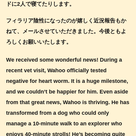
ドに2人で寝てたりします。
フィラリア陰性になったのが嬉しく近況報告もか
ねて、メールさせていただきました。今後ともよ
ろしくお願いいたします。
We received some wonderful news! During a
recent vet visit, Wahoo officially tested
negative for heart worm. It is a huge milestone,
and we couldn’t be happier for him. Even aside
from that great news, Wahoo is thriving. He has
transformed from a dog who could only
manage a 10-minute walk to an explorer who
enjoys 40-minute strolls! He’s becoming quite