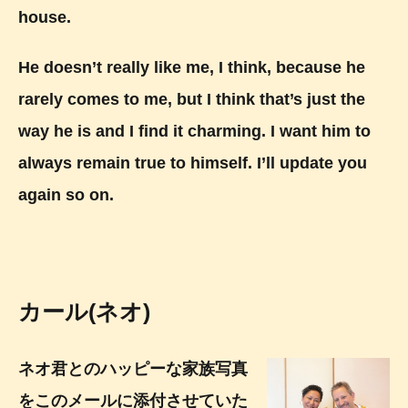
house.
He doesn’t really like me, I think, because he
rarely comes to me, but I think that’s just the
way he is and I find it charming. I want him to
always remain true to himself. I’ll update you
again so on.
カール(ネオ)
ネオ君とのハッピーな家族写真
をこのメールに添付させていた