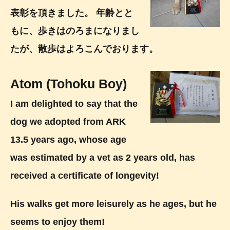
表彰を頂きました。 年齢とと
もに、歩きはのろまになりまし
たが、散歩はよろこんでおります。
Atom (Tohoku Boy)
I am delighted to say that the
dog we adopted from ARK
13.5 years ago, whose age
was estimated by a vet as 2 years old, has
received a certificate of longevity!
His walks get more leisurely as he ages, but he
seems to enjoy them!