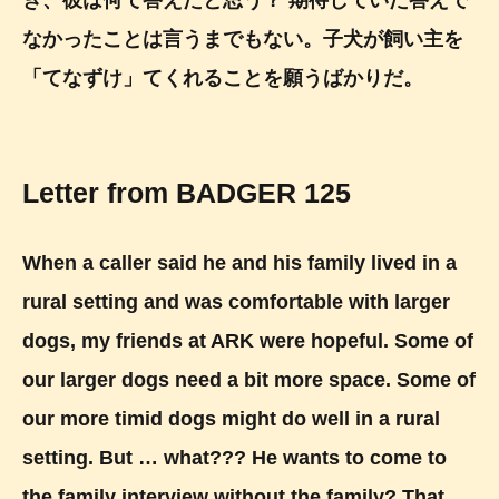
なかったことは言うまでもない。子犬が飼い主を
「てなずけ」てくれることを願うばかりだ。
Letter from BADGER 125
When a caller said he and his family lived in a
rural setting and was comfortable with larger
dogs, my friends at ARK were hopeful. Some of
our larger dogs need a bit more space. Some of
our more timid dogs might do well in a rural
setting. But … what??? He wants to come to
the family interview without the family? That