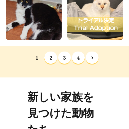
1
2
3
4
新しい家族を
見つけた動物