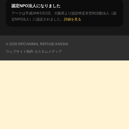
認定NPO法人になりました
アークは平成28年5月2日、大阪府より認定特定非営利活動法人（認
定NPO法人）に認定されました。
詳細を見る
© 2026 NPO ANIMAL REFUGE KANSAI
ウェブサイト制作
カスタムメディア