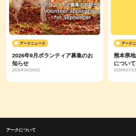
アークニュース
アークニ
2026年9月ボランティア募集のお
熊本県地
知らせ
について
2026年08月04日
2026年07月
アークについて