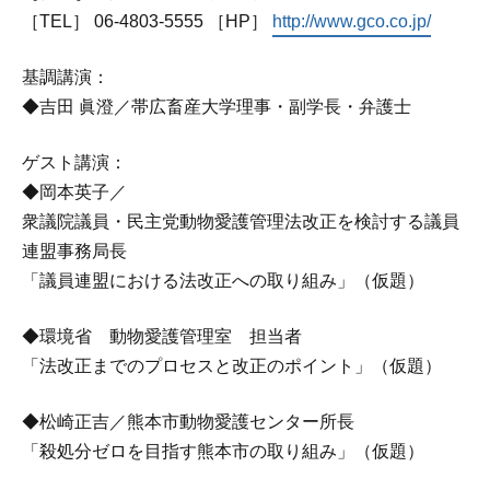
［TEL］ 06-4803-5555 ［HP］
http://www.gco.co.jp/
基調講演：
◆吉田 眞澄／帯広畜産大学理事・副学長・弁護士
ゲスト講演：
◆岡本英子／
衆議院議員・民主党動物愛護管理法改正を検討する議員
連盟事務局長
「議員連盟における法改正への取り組み」（仮題）
◆環境省 動物愛護管理室 担当者
「法改正までのプロセスと改正のポイント」（仮題）
◆松崎正吉／熊本市動物愛護センター所長
「殺処分ゼロを目指す熊本市の取り組み」（仮題）