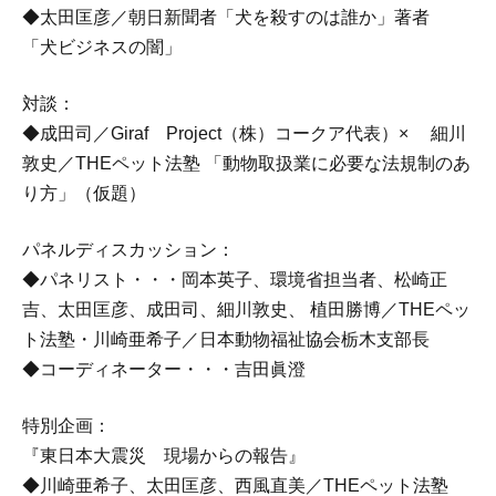
◆太田匡彦／朝日新聞者「犬を殺すのは誰か」著者
「犬ビジネスの闇」
対談：
◆成田司／Giraf Project（株）コークア代表）× 細川
敦史／THEペット法塾 「動物取扱業に必要な法規制のあ
り方」（仮題）
パネルディスカッション：
◆パネリスト・・・岡本英子、環境省担当者、松崎正
吉、太田匡彦、成田司、細川敦史、 植田勝博／THEペッ
ト法塾・川崎亜希子／日本動物福祉協会栃木支部長
◆コーディネーター・・・吉田眞澄
特別企画：
『東日本大震災 現場からの報告』
◆川崎亜希子、太田匡彦、西風直美／THEペット法塾