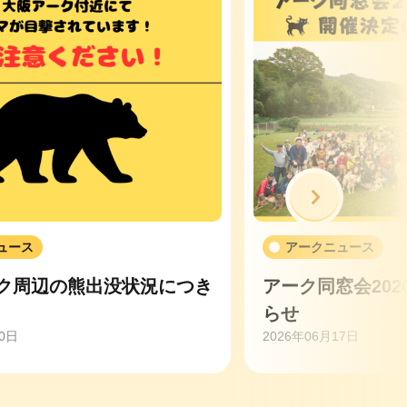
次へ
ュース
アークニュース
ク周辺の熊出没状況につき
アーク同窓会20
らせ
20日
2026年06月17日