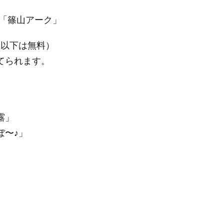
「篠山アーク」
生以下は無料）
られます。
。
露」
〜♪」
。