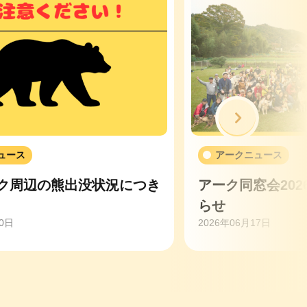
次へ
ュース
アークニュース
ク周辺の熊出没状況につき
アーク同窓会20
らせ
20日
2026年06月17日