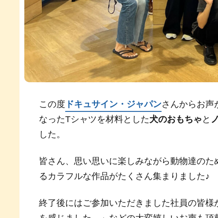
この度
ドキュサイン・ジャパン
さんからお声
なったTシャツを材料とした
犬のおもちゃ
と
した。
皆さん、思い思いに楽しみながら動物達のた
るカラフルな作品がたくさん集まりました♪
終了後にはご参加いただきました社員の皆様
を感じました。」などの大変嬉しいお声も頂