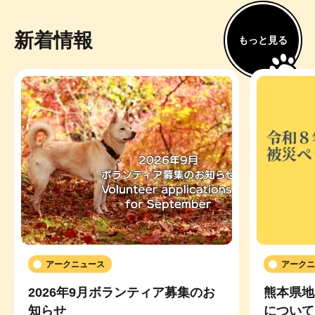
新着情報
もっと見る
アークニュース
アークニ
2026年9月ボランティア募集のお
熊本県地
知らせ
について