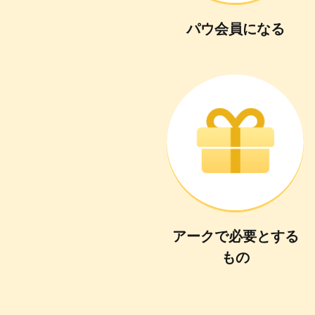
パウ会員
に
なる
アーク
で
必要
と
する
もの