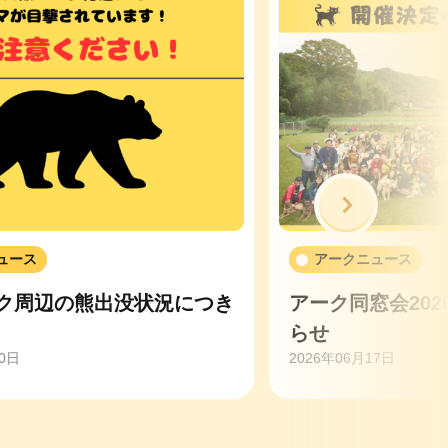
次へ
ュース
アークニュース
ク周辺の熊出没状況につき
アーク同窓会20
らせ
20日
2026年06月17日