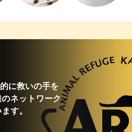
極的に救いの手を
達のネットワーク
います。