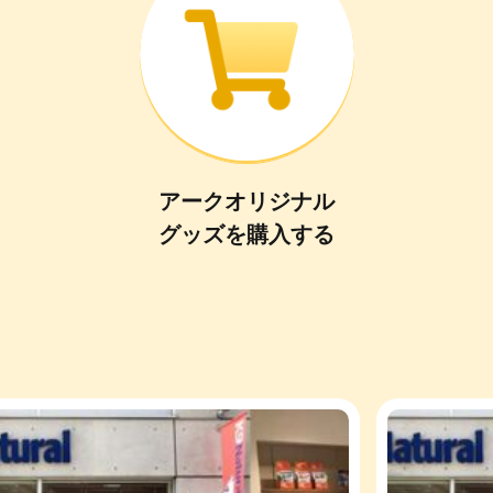
アークオリジナル
グッズ
を
購入
する