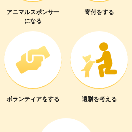
アニマルスポンサー
寄付
を
する
に
なる
ボランティア
を
する
遺贈
を
考える