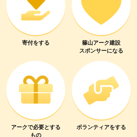
寄付
を
する
篠山アーク建設
スポンサーになる
アーク
で
必要
と
する
ボランティア
を
する
もの