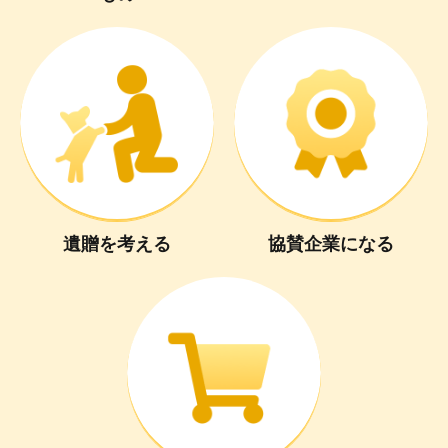
遺贈
を
考える
協賛企業
に
なる