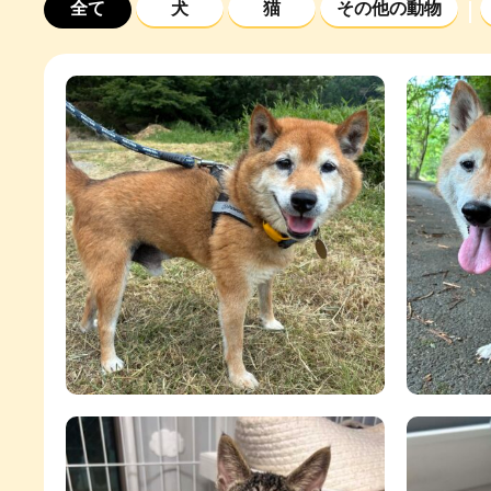
全て
犬
猫
その他の動物