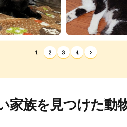
1
2
3
4
い家族を見つけた動