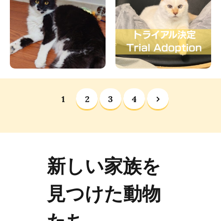
1
2
3
4
新しい家族を
見つけた動物