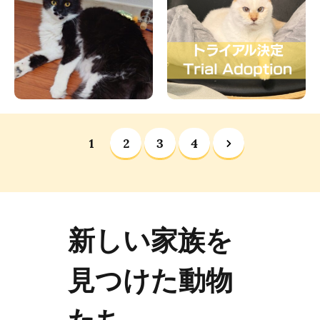
1
2
3
4
新しい家族を
見つけた動物