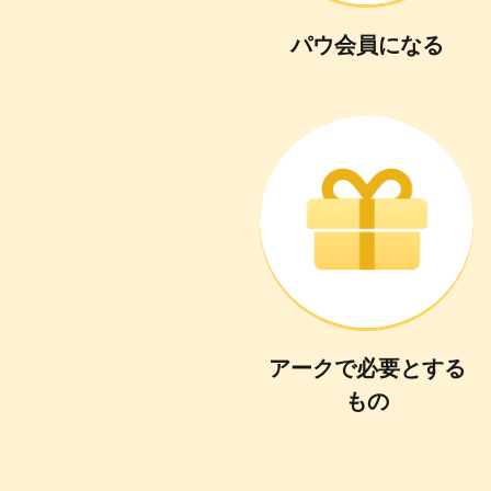
パウ会員
に
なる
アーク
で
必要
と
する
もの