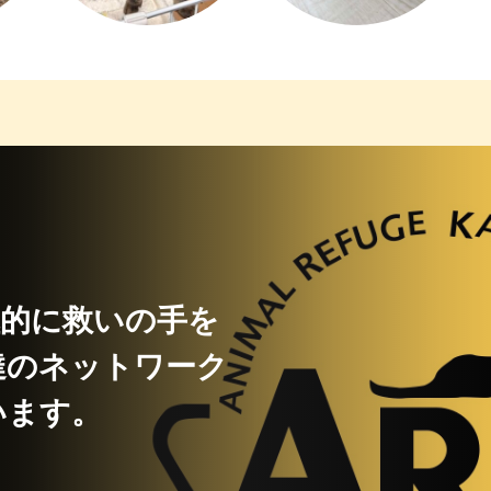
極的に救いの手を
達のネットワーク
います。