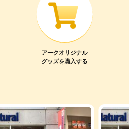
アークオリジナル
グッズ
を
購入
する