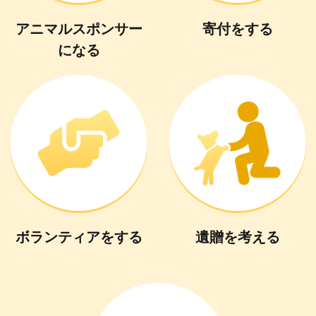
アニマルスポンサー
寄付
を
する
に
なる
ボランティア
を
する
遺贈
を
考える