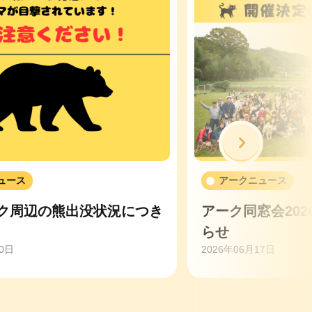
次へ
ュース
アークニュース
ク周辺の熊出没状況につき
アーク同窓会20
らせ
20日
2026年06月17日