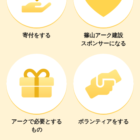
寄付
を
する
篠山アーク建設
スポンサーになる
アーク
で
必要
と
する
ボランティア
を
する
もの