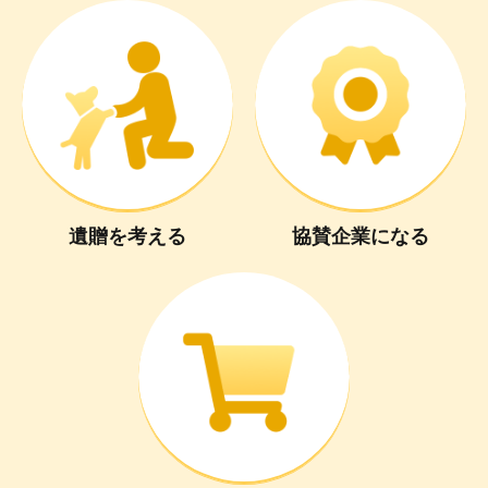
遺贈
を
考える
協賛企業
に
なる